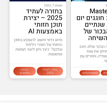
אוגוסט 7, 2024
#14 Mast
בחזרה לעתיד
Clas: חוגגים יום
2025 – יצירת
שנתיים
תוכן חזותי
בכור של
באמצעות AI
השיחה
מדוע כדאי וחשוב להשקיע בתוכן
החזותי של חומרי הלימוד
הבכור שלנו, חוגג
שלכם? כיצד ניתן ליצור תמונות
תחים את שנת
מותאמות…
שפ״ה, וחוזרים עם
י…
בחזרה לעתיד
הקלטת
ים
מאסטרקלאס
2025
מפגשים