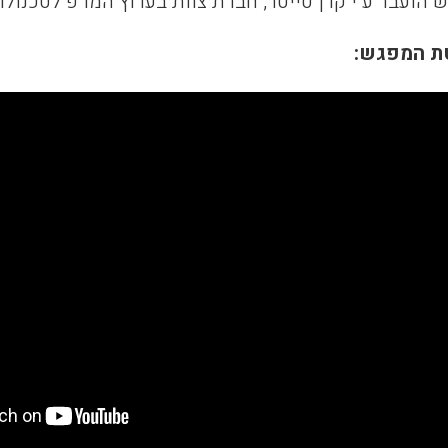
הועבר ע״י קרן טייטר, חברת צוות בערוץ המו״פ לטכנולו
ת המפגש: