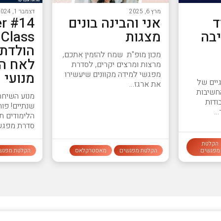
מרץ 6, 2025
דצמבר 1, 2024
ד
אני והבינה בונים
er
שיבה
מצגות
s
הולדת 
מכון מופ"ת שמח להזמין אתכם,
לאח ה
מרצות ומרצים יקרים, לסדרת
מנועי 
מפגשי למידה מקוונים שיעשירו
יים של
את ארגז…
חשיבות
מנוע השיחה 
ודות
שנתיים! פו
…
הלימודים ת
סדרת מפגש
הקלטת
מפגשים
הקלטת מפגשים
מאסטרקלאס
הקלטת מפגש