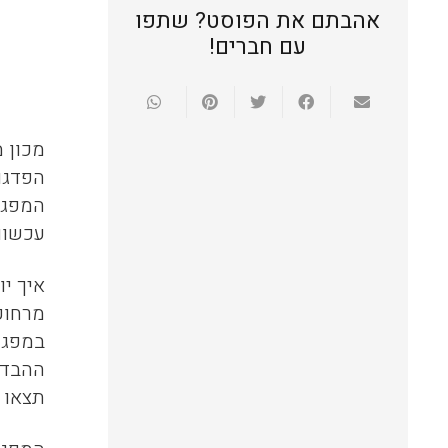
אהבתם את הפוסט? שתפו
עם חברים!
מכון 
הפדגו
המפגש
עכשוו
איך י
מרחוק
במפגש
ההבדל
תצאו 