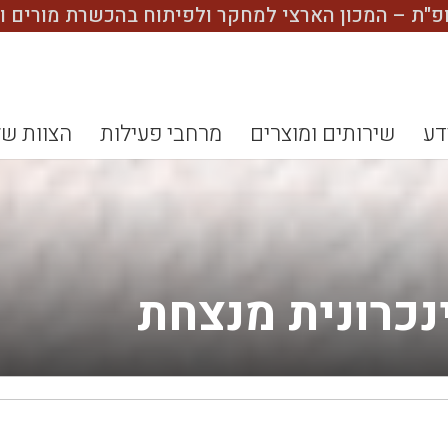
ופ"ת – המכון הארצי למחקר ולפיתוח בהכשרת מורים וב
דע
שירותים ומוצרים
מרחבי פעילות
הצוות של
תוספי moodle מומלצים
אייריס קונקט Iris Connect
ניהול הקלטות זום Mofet Video
מערכת ניהול למידה Moodle
מאגרי מידע אקדמאיים MGS
כרונית מנצחת