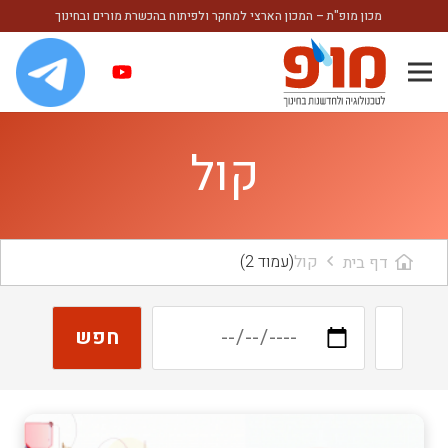
מכון מופ"ת – המכון הארצי למחקר ולפיתוח בהכשרת מורים ובחינוך
קול
קול
(עמוד 2)
דף בית
חפש