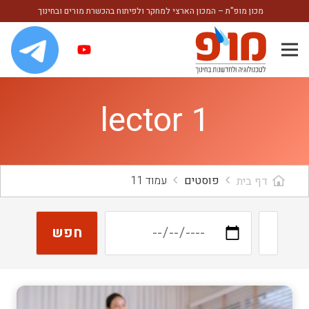
מכון מופ"ת – המכון הארצי למחקר ולפיתוח בהכשרת מורים ובחינוך
lector 1
פוסטים
עמוד 11
דף בית
חפש